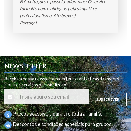
It was a fantastic tour. Wonderfull places and
good food. Service was excellent and good
mood was not lacking :) see you soon!
England
NEWSLETTER
Receba a nossa newsletter com tours fantásticas, transfers
e outros serviços personalizados
:
SUBSCREVER
Preços acessiveis para si e toda a familia.
Descontos e condições especiais para grupos.