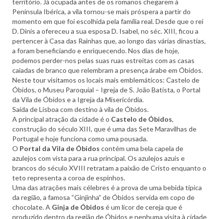
território. Já ocupada antes de os romanos chegarem à
Península Ibérica, a vila tornou-se mais próspera a partir do
momento em que foi escolhida pela família real. Desde que o rei
D. Dinis a ofereceu a sua esposa D. Isabel, no séc. XIII, ficou a
pertencer à Casa das Rainhas que, ao longo das várias dinastias,
a foram beneficiando e enriquecendo. Nos dias de hoje,
podemos perder-nos pelas suas ruas estreitas com as casas
caiadas de branco que relembram a presença árabe em Óbidos.
Neste tour visitamos os locais mais emblemáticos: Castelo de
Óbidos, o Museu Paroquial – Igreja de S. João Batista, o Portal
da Vila de Óbidos e a Igreja da Misericórdia.
Saída de Lisboa com destino à vila de Óbidos.
A principal atração da cidade é o
Castelo de Óbidos
,
construção do século XIII, que é uma das Sete Maravilhas de
Portugal e hoje funciona como uma pousada.
O
Portal da Vila de Óbidos
contém uma bela capela de
azulejos com vista para a rua principal. Os azulejos azuis e
brancos do século XVIII retratam a paixão de Cristo enquanto o
teto representa a coroa de espinhos.
Uma das atrações mais célebres é a prova de uma bebida típica
da região, a famosa “Ginjinha” de Óbidos servida em copo de
chocolate. A
Ginja de Óbidos
é um licor de cereja que é
produzido dentro da região de Óbidos e nenhuma visita à cidade