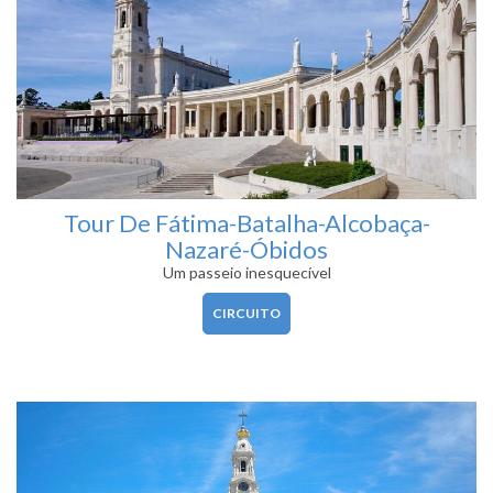
Tour De Fátima-Batalha-Alcobaça-
Nazaré-Óbidos
Um passeio inesquecível
CIRCUITO