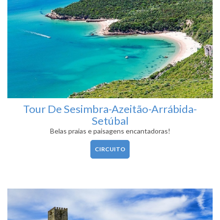
Tour De Sesimbra-Azeitão-Arrábida-
Setúbal
Belas praias e paisagens encantadoras!
CIRCUITO