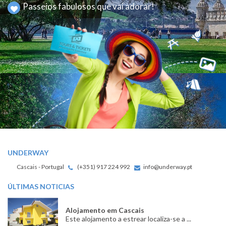
Passeios fabulosos que vai adorar!
UNDERWAY
Cascais - Portugal
(+351) 917 224 992
info@underway.pt
ÚLTIMAS NOTICIAS
Alojamento em Cascais
Este alojamento a estrear localiza-se a ...