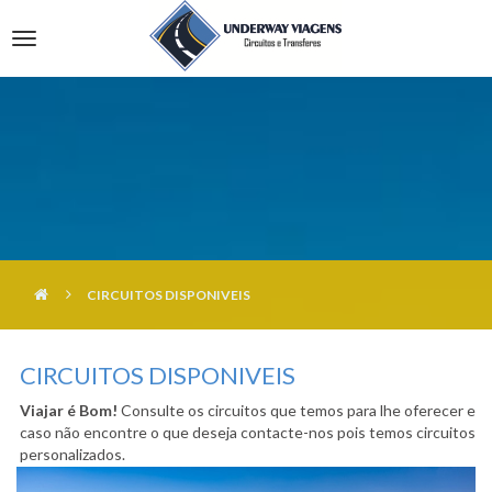
HOME
Toggle
QUEM SOMOS
Navigation
CIRCUITOS
LISBOA
FROTA
SETÚBAL
TRANSFERS
CENTRO
SERVIÇOS
ALENTEJO
CONDIÇÕES DE RESERVA
CIRCUITOS DISPONIVEIS
NOTICIAS
POLITICA DE PRIVACIDADE
CIRCUITOS DISPONIVEIS
CONTACTOS
Viajar é Bom!
Consulte os circuitos que temos para lhe oferecer e
caso não encontre o que deseja contacte-nos pois temos circuitos
personalizados.