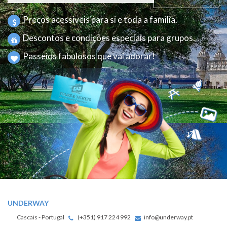
Preços acessiveis para si e toda a familia.
Descontos e condições especiais para grupos.
Passeios fabulosos que vai adorar!
UNDERWAY
Cascais - Portugal
(+351) 917 224 992
info@underway.pt