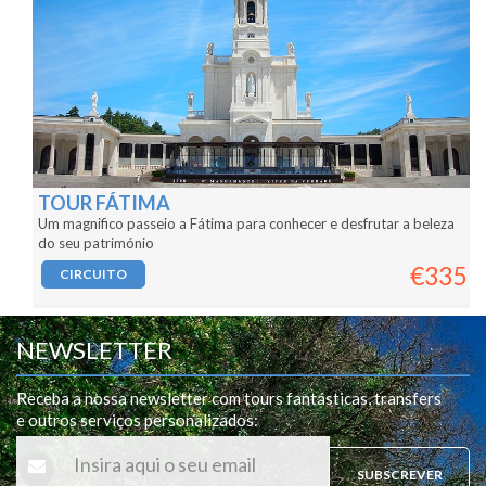
TOUR FÁTIMA
Um magnifico passeio a Fátima para conhecer e desfrutar a beleza
do seu património
€335
CIRCUITO
NEWSLETTER
Receba a nossa newsletter com tours fantásticas, transfers
e outros serviços personalizados
:
SUBSCREVER