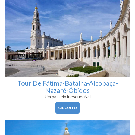
Tour De Fátima-Batalha-Alcobaça-
Nazaré-Óbidos
Um passeio inesquecível
CIRCUITO