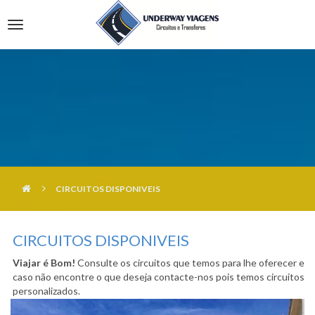
HOME
Toggle
QUEM SOMOS
Navigation
CIRCUITOS
LISBOA
FROTA
SETÚBAL
TRANSFERS
CENTRO
SERVIÇOS
ALENTEJO
CONDIÇÕES DE RESERVA
CIRCUITOS DISPONIVEIS
NOTICIAS
POLITICA DE PRIVACIDADE
CIRCUITOS DISPONIVEIS
CONTACTOS
Viajar é Bom!
Consulte os circuitos que temos para lhe oferecer e
caso não encontre o que deseja contacte-nos pois temos circuitos
personalizados.