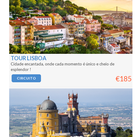
Z
TOUR LISBOA
Cidade encantada, onde cada momento é único e cheio de
esplendor !
€185
0
CIRCUITO