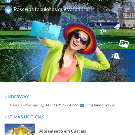
Passeios fabulosos que vai adorar!
UNDERWAY
Cascais - Portugal
(+351) 917 224 992
info@underway.pt
ÚLTIMAS NOTICIAS
Alojamento em Cascais