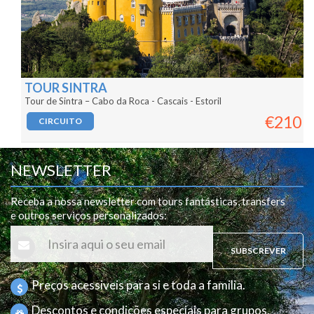
TOUR SINTRA
Tour de Sintra – Cabo da Roca - Cascais - Estoril
€210
CIRCUITO
NEWSLETTER
Receba a nossa newsletter com tours fantásticas, transfers
e outros serviços personalizados
:
SUBSCREVER
Preços acessiveis para si e toda a familia.
Descontos e condições especiais para grupos.