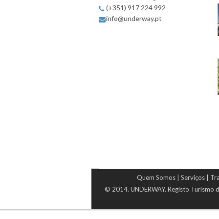
(+351) 917 224 992
info@underway.pt
Quem Somos
|
Serviços
|
Tra
© 2014. UNDERWAY. Registo Turismo d