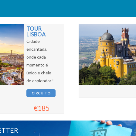
TOUR
LISBOA
Cidade
encantada,
onde cada
momento é
único e cheio
de esplendor !
CIRCUITO
€185
ETTER