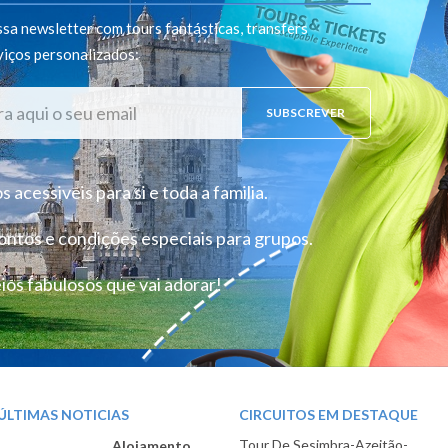
sa newsletter com tours fantásticas, transfers
viços personalizados
:
SUBSCREVER
 acessiveis para si e toda a familia.
ntos e condições especiais para grupos.
ios fabulosos que vai adorar!
ÚLTIMAS NOTICIAS
CIRCUITOS EM DESTAQUE
Tour De Sesimbra-Azeitão-
Alojamento