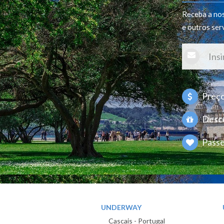
Receba a nos
e outros ser
Preços
Desco
Passe
UNDERWAY
Cascais - Portugal