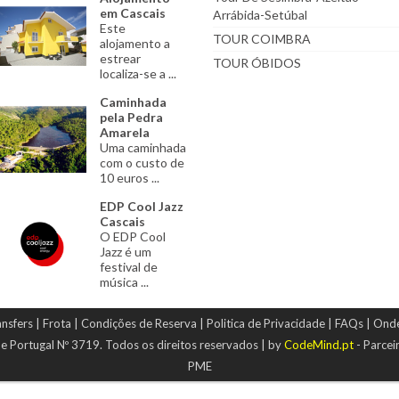
em Cascais
Arrábida-Setúbal
Este
TOUR COIMBRA
alojamento a
estrear
TOUR ÓBIDOS
localiza-se a ...
Caminhada
pela Pedra
Amarela
Uma caminhada
com o custo de
10 euros ...
EDP Cool Jazz
Cascais
O EDP Cool
Jazz é um
festival de
música ...
nsfers
|
Frota
|
Condições de Reserva
|
Politica de Privacidade
|
FAQs
|
Onde
e Portugal Nº 3719.
Todos os direitos reservados
| by
CodeMind.pt
- Parcei
PME