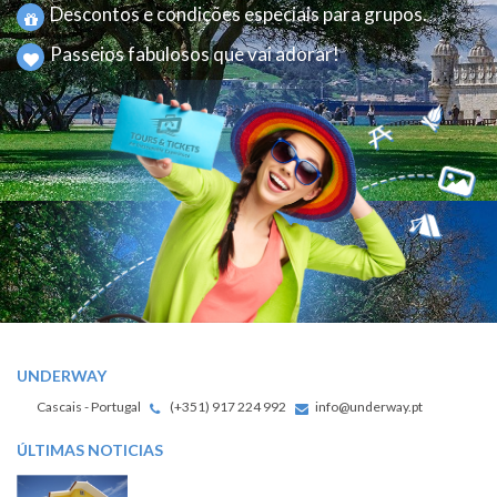
Descontos e condições especiais para grupos.
Passeios fabulosos que vai adorar!
UNDERWAY
Cascais - Portugal
(+351) 917 224 992
info@underway.pt
ÚLTIMAS NOTICIAS