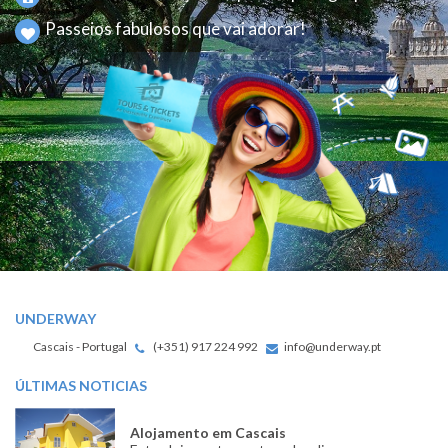
Passeios fabulosos que vai adorar!
UNDERWAY
Cascais - Portugal
(+351) 917 224 992
info@underway.pt
ÚLTIMAS NOTICIAS
Alojamento em Cascais