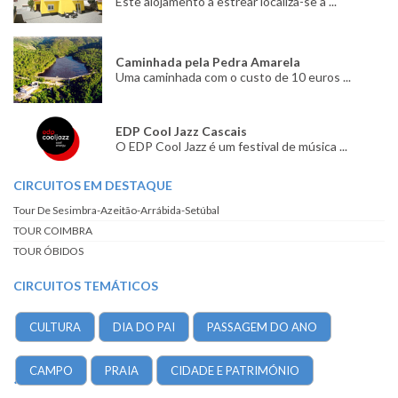
Este alojamento a estrear localiza-se a ...
Caminhada pela Pedra Amarela
Uma caminhada com o custo de 10 euros ...
EDP Cool Jazz Cascais
O EDP Cool Jazz é um festival de música ...
CIRCUITOS EM DESTAQUE
Tour De Sesimbra-Azeitão-Arrábida-Setúbal
TOUR COIMBRA
TOUR ÓBIDOS
CIRCUITOS TEMÁTICOS
CULTURA
DIA DO PAI
PASSAGEM DO ANO
CAMPO
PRAIA
CIDADE E PATRIMÓNIO