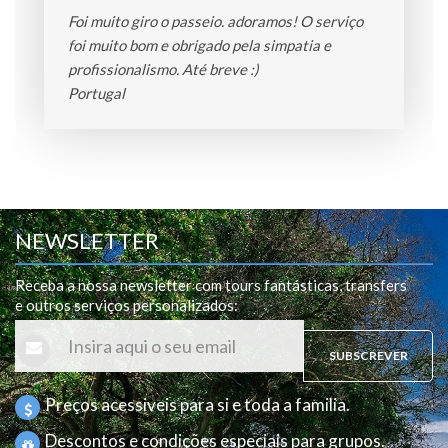
Foi muito giro o passeio. adoramos! O serviço
foi muito bom e obrigado pela simpatia e
profissionalismo. Até breve :)
Portugal
NEWSLETTER
Receba a nossa newsletter com tours fantásticas, transfers
e outros serviços personalizados
:
SUBSCREVER
Preços acessiveis para si e toda a familia.
Descontos e condições especiais para grupos.