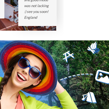
was not lacking
:) see you soon!
England