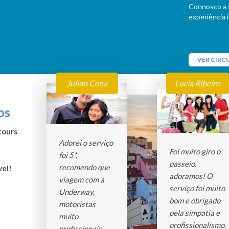
Connosco a s
experiência 
VER CIRC
Julian Cena
Lucia Ribeiro
os
tours
Adorei o serviço
Foi muito giro o
foi 5*,
passeio.
recomendo que
vel!
adoramos! O
viagem com a
serviço foi muito
Underway,
bom e obrigado
motoristas
pela simpatia e
muito
profissionalismo.
profissionais,