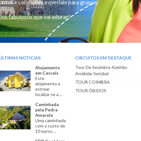
ntos e condições especiais para grupos.
ios fabulosos que vai adorar!
ÚLTIMAS NOTICIAS
CIRCUITOS EM DESTAQUE
Tour De Sesimbra-Azeitão-
Alojamento
em Cascais
Arrábida-Setúbal
Este
TOUR COIMBRA
alojamento a
estrear
TOUR ÓBIDOS
localiza-se a ...
Caminhada
pela Pedra
Amarela
Uma caminhada
com o custo de
10 euros ...