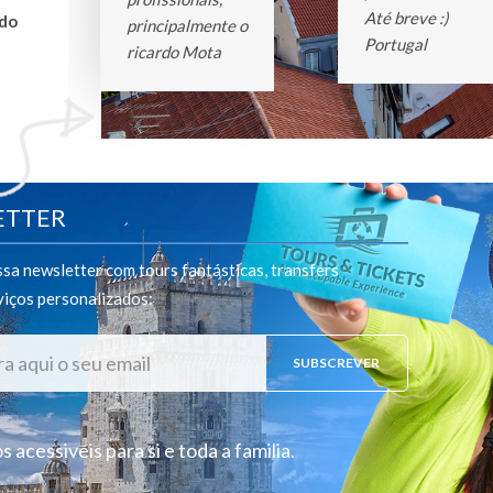
Até breve :)
ndo
principalmente o
Portugal
ricardo Mota
ETTER
sa newsletter com tours fantásticas, transfers
viços personalizados
:
SUBSCREVER
 acessiveis para si e toda a familia.