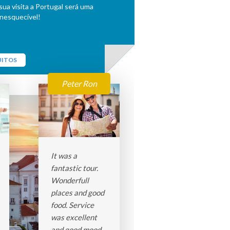
ua visita a Portugal será uma
inesquecível!
UITOS
Peter Ron
It was a
fantastic tour.
Wonderfull
places and good
food. Service
was excellent
and good mood