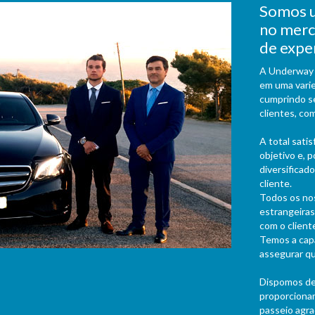
Somos u
no merc
de exper
A Underway 
em uma varie
cumprindo s
clientes, com
A total sati
objetivo e, 
diversificad
cliente.
Todos os nos
estrangeira
com o client
Temos a cap
assegurar qu
Dispomos de 
proporciona
passeio agra