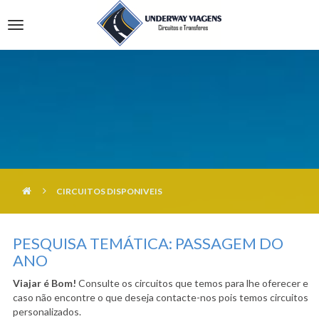
HOME
Toggle
QUEM SOMOS
Navigation
CIRCUITOS
LISBOA
FROTA
SETÚBAL
TRANSFERS
CENTRO
SERVIÇOS
ALENTEJO
CONDIÇÕES DE RESERVA
CIRCUITOS DISPONIVEIS
NOTICIAS
POLITICA DE PRIVACIDADE
PESQUISA TEMÁTICA: PASSAGEM DO
CONTACTOS
ANO
Viajar é Bom!
Consulte os circuitos que temos para lhe oferecer e
caso não encontre o que deseja contacte-nos pois temos circuitos
personalizados.