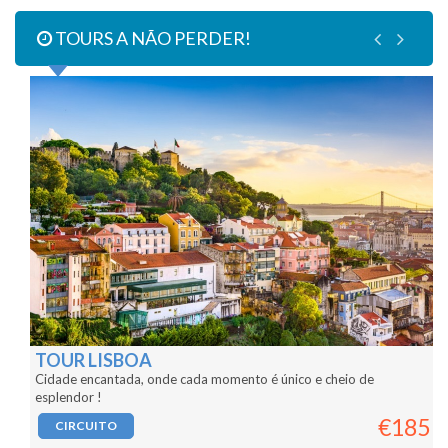
TOURS A NÃO PERDER!
Z
TOUR LISBOA
Cidade encantada, onde cada momento é único e cheio de
esplendor !
€185
0
CIRCUITO